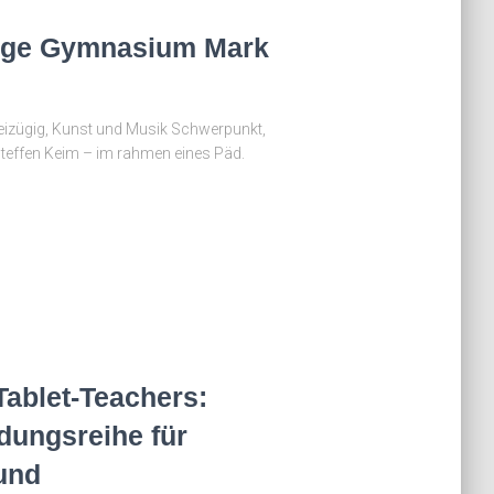
nge Gymnasium Mark
zügig, Kunst und Musik Schwerpunkt,
teffen Keim – im rahmen eines Päd.
Tablet-Teachers:
ldungsreihe für
und