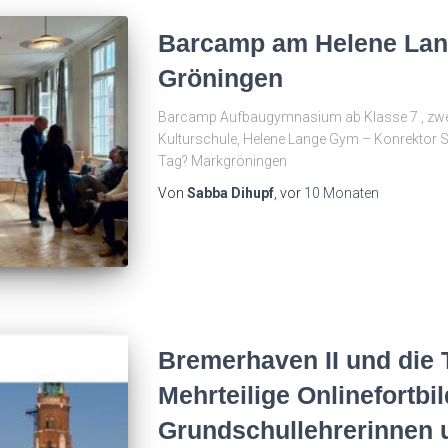
Barcamp am Helene La
Gröningen
Barcamp Aufbaugymnasium ab Klasse 7 , zwei
Kulturschule, Helene Lange Gym – Konrektor S
Tag? Markgröningen
Von
Sabba Dihupf
, vor
10 Monaten
Bremerhaven II und die 
Mehrteilige Onlinefortbi
Grundschullehrerinnen 