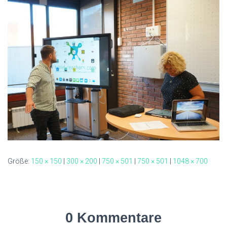
Größe:
150 × 150
|
300 × 200
|
750 × 501
|
750 × 501
|
1048 × 700
0 Kommentare