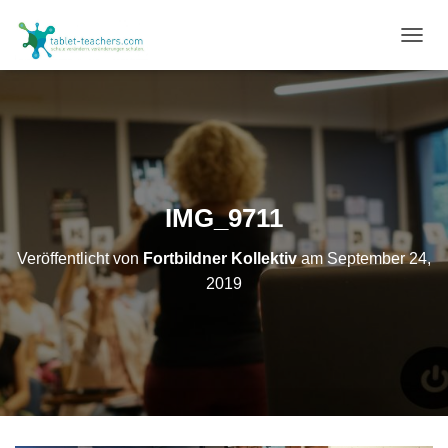
N
A
V
I
G
A
T
I
O
IMG_9711
N
U
Veröffentlicht von
Fortbildner Kollektiv
am
September 24,
M
S
2019
C
H
A
L
T
E
N