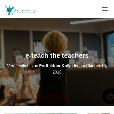
N
A
V
I
G
A
T
I
O
e-teach the teachers
N
U
Veröffentlicht von
Fortbildner Kollektiv
am
Oktober 10,
M
S
2018
C
H
A
L
T
E
N