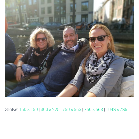
Größe:
150 × 150
|
300 × 225
|
750 × 563
|
750 × 563
|
1048 × 786