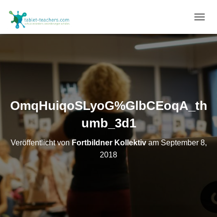
N
A
V
I
G
A
T
I
O
OmqHuiqoSLyoG%GlbCEoqA_th
N
U
umb_3d1
M
S
Veröffentlicht von
Fortbildner Kollektiv
am
September 8,
C
H
2018
A
L
T
E
N