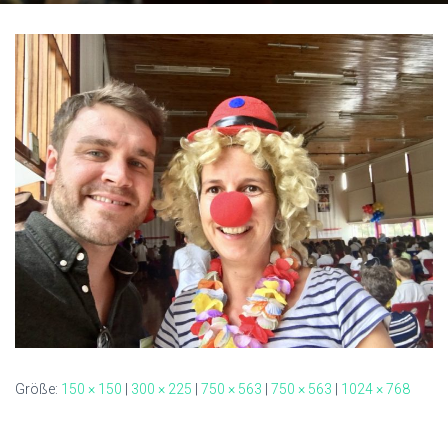
Größe:
150 × 150
|
300 × 225
|
750 × 563
|
750 × 563
|
1024 × 768