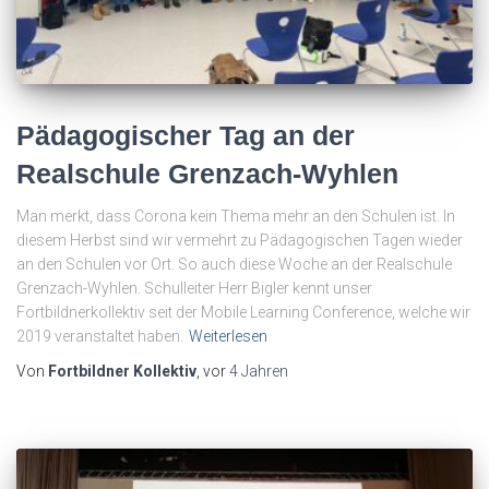
Pädagogischer Tag an der
Realschule Grenzach-Wyhlen
Man merkt, dass Corona kein Thema mehr an den Schulen ist. In
diesem Herbst sind wir vermehrt zu Pädagogischen Tagen wieder
an den Schulen vor Ort. So auch diese Woche an der Realschule
Grenzach-Wyhlen. Schulleiter Herr Bigler kennt unser
Fortbildnerkollektiv seit der Mobile Learning Conference, welche wir
2019 veranstaltet haben.
Weiterlesen
Von
Fortbildner Kollektiv
, vor
4 Jahren