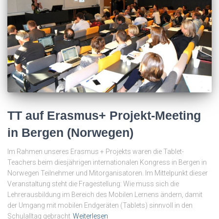
TT auf Erasmus+ Projekt-Meeting
in Bergen (Norwegen)
Im Rahmen unseres Erasmus + Projekts waren die Tablet-
Teachers beim diesjährigen internationalen Kongress in Bergen in
Norwegen Teilnehmer und Mitorganisatoren. Im Mittelpunkt dieser
Veranstaltung steht die Fragestellung: Wie muss sich die
Lehrerausbildung im Bereich des Mobilen Lernens ändern, damit
der Umgang mit mobilen Endgeräten (Tablets) sinnvoll in den
Schulalltag gebracht
Weiterlesen