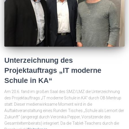
Unterzeichnung des
Projektauftrags „IT moderne
Schule in KA“
Am 20.6. fand im großen Saal des SMZ/LMZ die Unterzeichnung
des Projektauftrags „IT moderne Schule in KA“ durch OB Mentrup
statt. Dieser medienwirksame Moment wird in die
Auftaktveranstaltung eines Runden Tisches „Schule als Lernort der
Zukunft“ (angeregt durch Veronika Pepper, Vorsitzende des
Gesamtelternbeirats) integriert. Da die Tablet-Teachers durch die