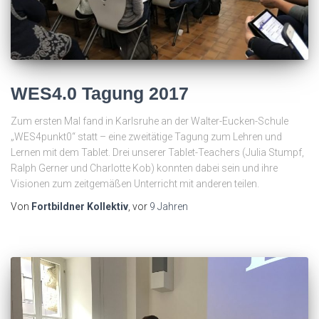
WES4.0 Tagung 2017
Zum ersten Mal fand in Karlsruhe an der Walter-Eucken-Schule
„WES4punkt0“ statt – eine zweitätige Tagung zum Lehren und
Lernen mit dem Tablet. Drei unserer Tablet-Teachers (Julia Stumpf,
Ralph Gerner und Charlotte Kob) konnten dabei sein und ihre
Visionen zum zeitgemäßen Unterricht mit anderen teilen.
Von
Fortbildner Kollektiv
, vor
9 Jahren