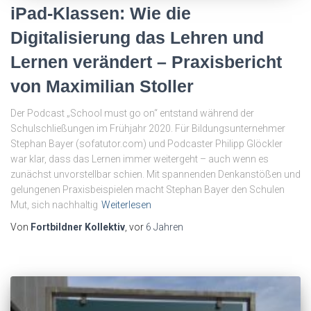
iPad-Klassen: Wie die
Digitalisierung das Lehren und
Lernen verändert – Praxisbericht
von Maximilian Stoller
Der Podcast „School must go on“ entstand während der
Schulschließungen im Frühjahr 2020. Für Bildungsunternehmer
Stephan Bayer (sofatutor.com) und Podcaster Philipp Glöckler
war klar, dass das Lernen immer weitergeht – auch wenn es
zunächst unvorstellbar schien. Mit spannenden Denkanstößen und
gelungenen Praxisbeispielen macht Stephan Bayer den Schulen
Mut, sich nachhaltig
Weiterlesen
Von
Fortbildner Kollektiv
, vor
6 Jahren