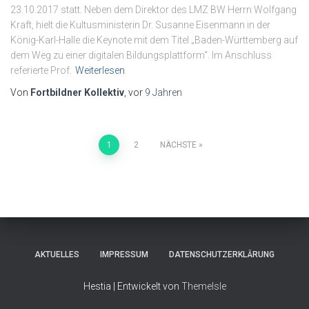
23.10.2017 statt. Neben dem Direktor des LMZ BW Herrn Wolfgang
Kraft, hielt die Kultusministerin Dr. Susanne Eisenmann in der
König-Karl-Halle die Keynote mit dem Titel „Baden-Württemberg auf
dem Weg zu einer digitalen Bildungsplattform“. Im Anschluss
referierte Prof.
Weiterlesen
Von
Fortbildner Kollektiv
, vor
9 Jahren
1
2
NÄCHSTE
AKTUELLES
IMPRESSUM
DATENSCHUTZERKLÄRUNG
Hestia | Entwickelt von
ThemeIsle