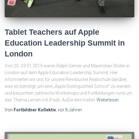
Tablet Teachers auf Apple
Education Leadership Summit in
London
Von 20.-23.01.2019 waren Ralph Gerner und Maximilian Stoller in
London auf dem Apple Education Leadership Summit. Hier
informierten wir uns für unsere Rennbuckel Realschule darüber,
was es benötigt, um eine „Apple Distinguished School“ zu werden
und besuchten zahlreiche Workshops und Fortbildungen rund um
das Thema Lernen mit iPads. Außerdem trafen
Weiterlesen
Von
Fortbildner Kollektiv
, vor
8 Jahren