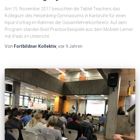
Am 15. November 2017 besuchten die Tablet-Teachers das
Kollegium des Heisenberg-Gymnasiums in Karlsruhe für einen
Input-Vortrag im Rahmen der Gesamtlehrerkonferenz. Auf dem
Program standen Best Practise Beispiele aus dem Mobilen Lernen
mit iPads im Unterricht.
Von
Fortbildner Kollektiv
, vor
9 Jahren