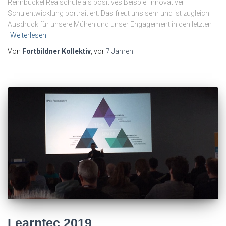
Rennbuckel Realschule als positives Beispiel innovativer
Schulentwicklung portraitiert. Das freut uns sehr und ist zugleich
Ausdruck für unsere Mühen und unser Engagement in den letzten
Weiterlesen
Von
Fortbildner Kollektiv
, vor
7 Jahren
Learntec 2019