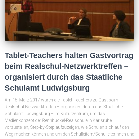
Tablet-Teachers halten Gastvortrag
beim Realschul-Netzwerktreffen –
organisiert durch das Staatliche
Schulamt Ludwigsburg
Am 15. März 2017 waren die Tablet-Teachers zu Gast beim
Realschul-Netzwerktreffen – organisiert durch das Staatliche
Schulamt Ludwigsburg – im Kulturzentrum, um das
Medienkonzept der Rennbuckel-Realschule in Karlsruhe
vorzustellen, Step-by-Step aufzuzeigen, wie Schulen sich auf den
Weg machen können und um den Schulleitern/Schulleiterinnen und