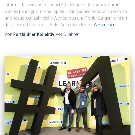
informierten wir uns für unsere Rennbuckel Realschule darüber,
was es benötigt, um eine „Apple Distinguished School“ zu werden
und besuchten zahlreiche Workshops und Fortbildungen rund um
das Thema Lernen mit iPads. Außerdem trafen
Weiterlesen
Von
Fortbildner Kollektiv
, vor
8 Jahren