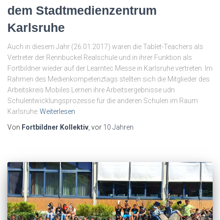
dem Stadtmedienzentrum
Karlsruhe
Auch in diesem Jahr (26.01.2017) waren die Tablet-Teachers als
Vertreter der Rennbuckel Realschule und in ihrer Funktion als
Fortbildner wieder auf der Learntec Messe in Karlsruhe vertreten. Im
Rahmen des Medienkompetenztags stellten sich die Mitglieder des
Arbeitskreis Mobiles Lernen ihre Arbeitsergebnisse udn
Schulentwicklungsprozesse für die anderen Schulen im Raum
Karlsruhe
Weiterlesen
Von
Fortbildner Kollektiv
, vor
10 Jahren