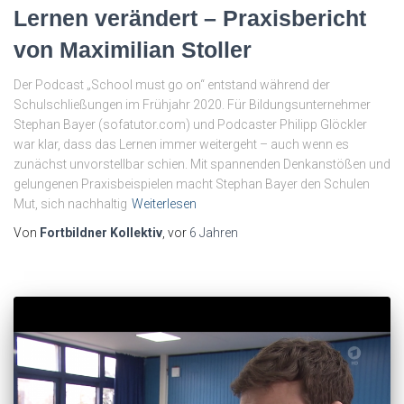
Lernen verändert – Praxisbericht
von Maximilian Stoller
Der Podcast „School must go on“ entstand während der
Schulschließungen im Frühjahr 2020. Für Bildungsunternehmer
Stephan Bayer (sofatutor.com) und Podcaster Philipp Glöckler
war klar, dass das Lernen immer weitergeht – auch wenn es
zunächst unvorstellbar schien. Mit spannenden Denkanstößen und
gelungenen Praxisbeispielen macht Stephan Bayer den Schulen
Mut, sich nachhaltig
Weiterlesen
Von
Fortbildner Kollektiv
, vor
6 Jahren