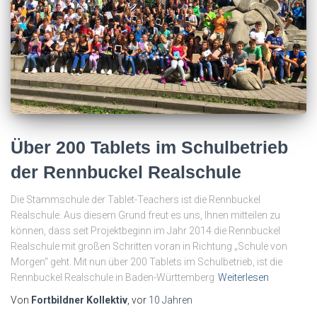
Über 200 Tablets im Schulbetrieb
der Rennbuckel Realschule
Die Stammschule der Tablet-Teachers ist die Rennbuckel
Realschule. Aus diesem Grund freut es uns, Ihnen mitteilen zu
können, dass seit Projektbeginn im Jahr 2014 die Rennbuckel
Realschule mit großen Schritten voran in Richtung „Schule von
Morgen“ geht. Mit nun über 200 Tablets im Schulbetrieb, ist die
Rennbuckel Realschule in Baden-Württemberg
Weiterlesen
Von
Fortbildner Kollektiv
, vor
10 Jahren