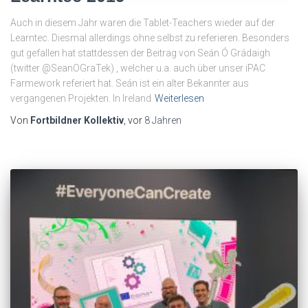
Auch in diesem Jahr waren die Tablet-Teachers wieder auf der
Learntec. Diesmal allerdings ohne selbst zu referieren. Besonders
gut gefallen hat stattdessen der Beitrag von Seán Ó Grádaigh
(twitter @SeanOGraTek) , welcher u.a. auch über unser iPAC
Farmework referiert hat. Seán ist ein alter Bekannter aus
vergangenen Projekten. In Ireland
Weiterlesen
Von
Fortbildner Kollektiv
, vor
8 Jahren