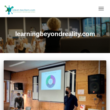
NAVIG
UMSC
learningbeyondreality.com