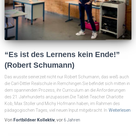
“Es ist des Lernens kein Ende!”
(Robert Schumann)
Das wusste seinerzeit nicht nur Robert Schumann, das weiß auch
die Carl-Dittler Realschule in Remchingen.Sie befindet sich mitten in
dem spannenden Prozess, ihr Curriculum an die Anforderungen
des 21. Jahrhunderts anzupassen.Die Tablet-Teacher Charlotte
Kob, Max Stoller und Michy Hofmann haben, im Rahmen des
pädagogischen Tages, viel neuen Input mitgebracht. In
Weiterlesen
Von
Fortbildner Kollektiv
, vor
6 Jahren