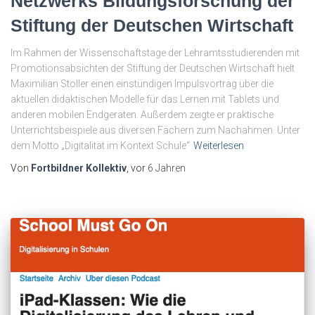
Netzwerks Bildungsforschung der
Stiftung der Deutschen Wirtschaft
Im Rahmen der Wissenschaftstage der Lehramtsstudierenden mit
Promotionsabsichten der Stiftung der Deutschen Wirtschaft hielt
Maximilian Stoller einen einstündigen Impulsvortrag über die
aktuellen didaktischen Modelle für das Lernen mit Tablets und
anderen mobilen Endgeräten. Außerdem zeigte er praktische
Unterrichtsbeispiele aus diversen Fächern zum Nachahmen. Unter
dem Motto „Digitalität im Kontext Schule“
Weiterlesen
Von
Fortbildner Kollektiv
, vor
6 Jahren