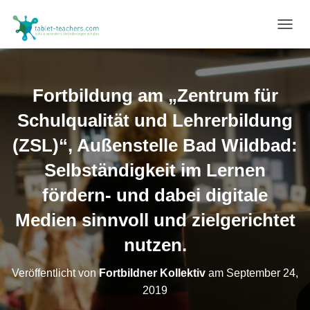
N
A
V
I
G
Fortbildung am „Zentrum für
A
T
Schulqualität und Lehrerbildung
I
O
(ZSL)“, Außenstelle Bad Wildbad:
N
Selbständigkeit im Lernen
U
M
fördern- und dabei digitale
S
C
Medien sinnvoll und zielgerichtet
H
A
nutzen.
L
T
E
Veröffentlicht von
Fortbildner Kollektiv
am
September 24,
N
2019