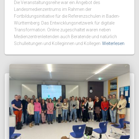
Die Veranstaltungsreihe war ein Angebot des
Landesmedienzentrums im Rahmen der
Fortbildungsinitiative für die Referenzschulen in Baden-
Württemberg: Das Entwicklungsnetzwerk für digitale
Transformation. Online zugeschaltet waren neben
Medienzentrenleitenden auch Beratende und natürlich
Schulleitungen und Kolleginnen und Kollegen
Weiterlesen