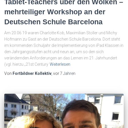
Tablet-Teachers über den Wolken –
mehrteiliger Workshop an der
Deutschen Schule Barcelona
Am 20.06.19 waren Charlotte Kob, Maximilian Stoller und Michy
Hofmann zu Gast an der Deutschen Schule Barcelona. Dort steht
im kommenden Schuljahr die Implementierung von iPad Klassen in
den Jahrgangsstufen acht und neun an, um so den sich
verändernden Anforderungen an das Lernen im 21. Jahrhundert
(vgl. hierzu „21st Century
Weiterlesen
Von
Fortbildner Kollektiv
, vor
7 Jahren