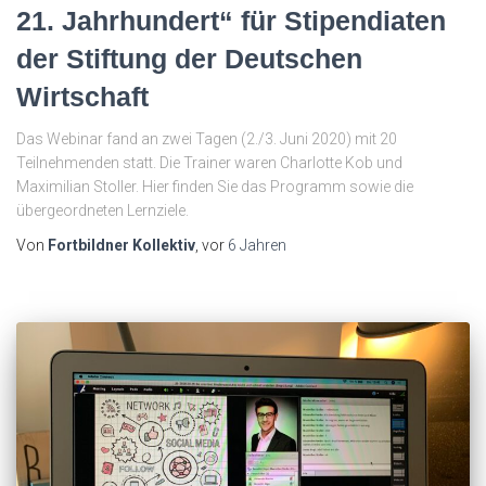
21. Jahrhundert“ für Stipendiaten
der Stiftung der Deutschen
Wirtschaft
Das Webinar fand an zwei Tagen (2./3. Juni 2020) mit 20
Teilnehmenden statt. Die Trainer waren Charlotte Kob und
Maximilian Stoller. Hier finden Sie das Programm sowie die
übergeordneten Lernziele.
Von
Fortbildner Kollektiv
, vor
6 Jahren