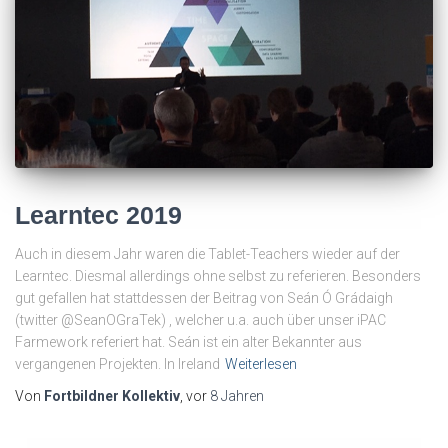
Learntec 2019
Auch in diesem Jahr waren die Tablet-Teachers wieder auf der
Learntec. Diesmal allerdings ohne selbst zu referieren. Besonders
gut gefallen hat stattdessen der Beitrag von Seán Ó Grádaigh
(twitter @SeanOGraTek) , welcher u.a. auch über unser iPAC
Farmework referiert hat. Seán ist ein alter Bekannter aus
vergangenen Projekten. In Ireland
Weiterlesen
Von
Fortbildner Kollektiv
, vor
8 Jahren