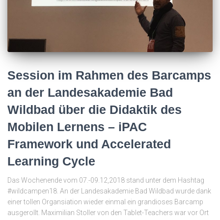
Session im Rahmen des Barcamps
an der Landesakademie Bad
Wildbad über die Didaktik des
Mobilen Lernens – iPAC
Framework und Accelerated
Learning Cycle
Das Wochenende vom 07.-09.12,2018 stand unter dem Hashtag
#wildcampen18. An der Landesakademie Bad Wildbad wurde dank
einer tollen Organsiation wieder einmal ein grandioses Barcamp
ausgerollt. Maximilian Stoller von den Tablet-Teachers war vor Ort