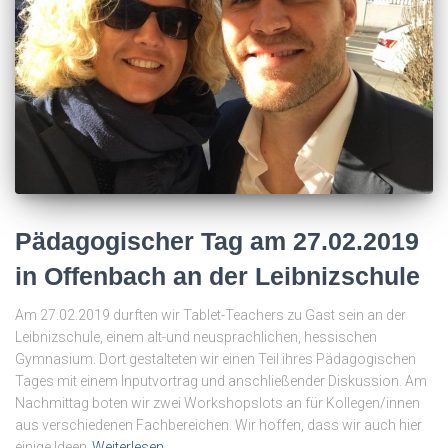
Pädagogischer Tag am 27.02.2019
in Offenbach an der Leibnizschule
Am 27.02.2019 durften wir Tablet-Teachers zu Gast sein an der
Leibnizschule, einem alt-und neusprachlichen, hessischen
Gymnasium. Dort gestalteten wir einen Teil ihres Pädagogischen
Tages mit einem Inputvortrag und anschließender Diskussion. Am
Nachmittag boten wir zwei Workshopslots an für Kollegen/innen
aus verschiedenen Fachbereichen. Wir hoffen, dass wir auch hier
einige Ideen
Weiterlesen