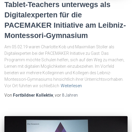
Tablet-Teachers unterwegs als
Digitalexperten für die
PACEMAKER Initiative am Leibniz-
Montessori-Gymnasium
Am 05.02.19 waren Charlotte Kob und Maximilian Stoller als
Digitalexperten bei der PACEMAKER Initiative zu Gast. Das
Programm möchte Schulen helfen, sich auf den Weg zu machen,
Lernen mit digitalen Möglichkeiten einzubeziehen. Im Vorfeld
berieten wir mehrere Kolleginnen und Kollegen des Leibniz-
Montessori-Gymnasiums hinsichtlich ihrer Unterrichtsvorhaben.
Vor Ort führten wir schließlich
Weiterlesen
Von
Fortbildner Kollektiv
, vor
8 Jahren