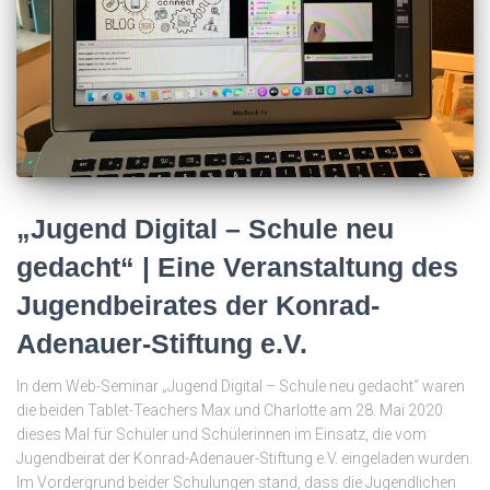
„Jugend Digital – Schule neu
gedacht“ | Eine Veranstaltung des
Jugendbeirates der Konrad-
Adenauer-Stiftung e.V.
In dem Web-Seminar „Jugend Digital – Schule neu gedacht“ waren
die beiden Tablet-Teachers Max und Charlotte am 28. Mai 2020
dieses Mal für Schüler und Schülerinnen im Einsatz, die vom
Jugendbeirat der Konrad-Adenauer-Stiftung e.V. eingeladen wurden.
Im Vordergrund beider Schulungen stand, dass die Jugendlichen