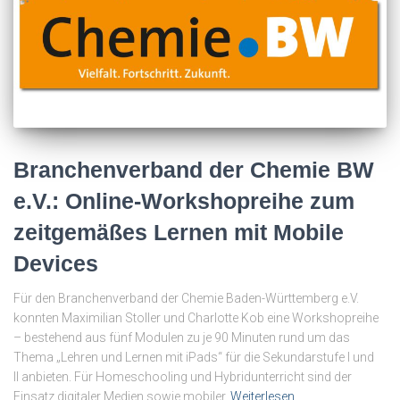
Branchenverband der Chemie BW
e.V.: Online-Workshopreihe zum
zeitgemäßes Lernen mit Mobile
Devices
Für den Branchenverband der Chemie Baden-Württemberg e.V.
konnten Maximilian Stoller und Charlotte Kob eine Workshopreihe
– bestehend aus fünf Modulen zu je 90 Minuten rund um das
Thema „Lehren und Lernen mit iPads“ für die Sekundarstufe I und
II anbieten. Für Homeschooling und Hybridunterricht sind der
Einsatz digitaler Medien sowie mobiler
Weiterlesen