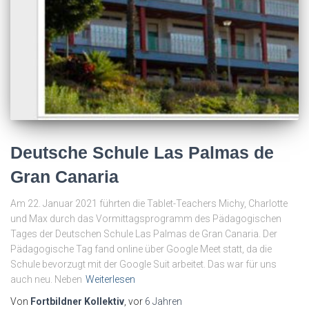
Deutsche Schule Las Palmas de
Gran Canaria
Am 22. Januar 2021 führten die Tablet-Teachers Michy, Charlotte
und Max durch das Vormittagsprogramm des Pädagogischen
Tages der Deutschen Schule Las Palmas de Gran Canaria. Der
Pädagogische Tag fand online über Google Meet statt, da die
Schule bevorzugt mit der Google Suit arbeitet. Das war für uns
auch neu. Neben
Weiterlesen
Von
Fortbildner Kollektiv
, vor
6 Jahren