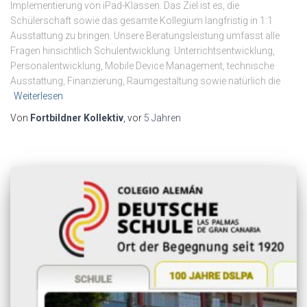
Implementierung von iPad-Klassen. Das Ziel ist es, die
Schülerschaft sowie das gesamte Kollegium langfristig in 1:1
Ausstattung zu bringen. Unsere Beratungsleistung umfasst alle
Fragen hinsichtlich Schulentwicklung: Unterrichtsentwicklung,
Personalentwicklung, Mobile Device Management, technische
Ausstattung, Finanzierung, Raumgestaltung sowie natürlich die
Weiterlesen
Von
Fortbildner Kollektiv
, vor
5 Jahren