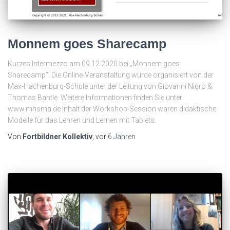
Monnem goes Sharecamp
Kurzes Intermezzo am 09.12.2020 bei „Monnem goes
Sharecamp“. Die Online-Veranstaltung wurde organisiert von der
Max-Hachenburg-Schule unter der Leitung von Giovanni Nigro &
Thomas Bantle. Weitere Informationen finden Sie unter
www.mhsma.de Inhalt der Workshop-Session waren didaktische
Modelle für das Lehren und Lernen mit Tablets.
Von
Fortbildner Kollektiv
, vor
6 Jahren