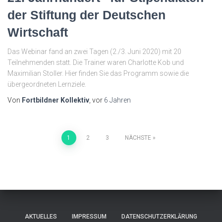
der Stiftung der Deutschen
Wirtschaft
Das Webinar fand an zwei Tagen (2./3. Juni 2020) mit 20
Teilnehmenden statt. Die Trainer waren Charlotte Kob und
Maximilian Stoller. Hier finden Sie das Programm sowie die
übergeordneten Lernziele.
Von
Fortbildner Kollektiv
, vor
6 Jahren
1
2
3
NÄCHSTE
AKTUELLES
IMPRESSUM
DATENSCHUTZERKLÄRUNG