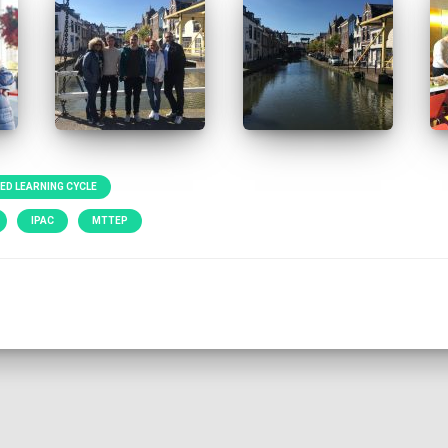
ED LEARNING CYCLE
IPAC
MTTEP