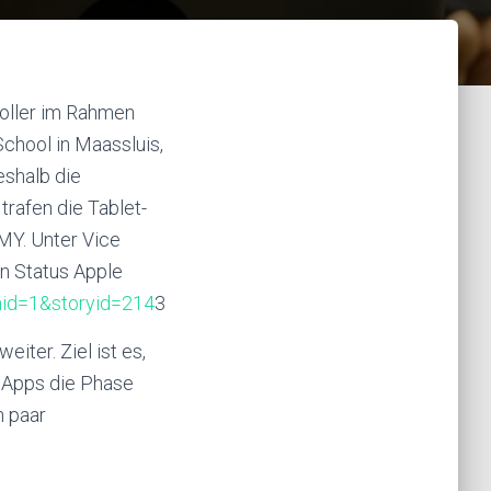
toller im Rahmen
hool in Maassluis,
eshalb die
trafen die Tablet-
MY. Unter Vice
en Status Apple
nid=1&storyid=214
3
iter. Ziel ist es,
n Apps die Phase
n paar