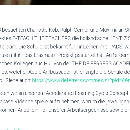
 besuchten Charlotte Kob, Ralph Gerner und Maximilian S
ektes E-TEACH THE TEACHERS die holländische LENTIZ Sc
terdam. Die Schule ist bekannt für ihr Lernen mit iPADS, w
le mit ihr das Erasmus+ Projekt gestartet hat. Außerdem 
ischen Kollegen aus Hull von der THE DE FERRERS ACADE
hes, welcher Apple Ambassador ist, erlangte die Schule d
l. Siehe auch:
https://www.deferrers.com/news/?pid=8&
eten wir an unserem Accelerated Learning Cycle Concept we
tsphase Videobeispiele aufzunehmen, warum die jeweilige
 können. Anbei ein Teil unserer Arbeitsergebnisse sowie ei